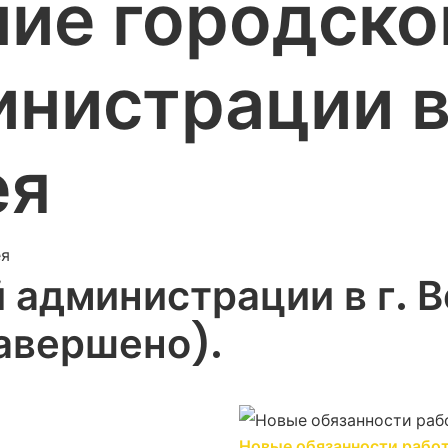
ие городско
нистрации в 
ея
 администрации в г. 
авершено).
Новые обязанности рабо