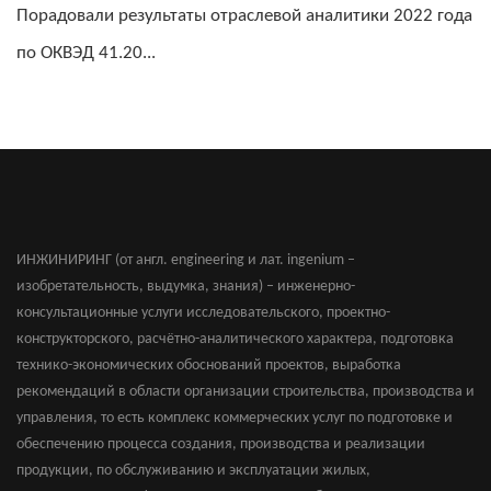
Порадовали результаты отраслевой аналитики 2022 года
по ОКВЭД 41.20...
ИНЖИНИРИНГ (от англ. engineering и лат. ingenium –
изобретательность, выдумка, знания) – инженерно-
консультационные услуги исследовательского, проектно-
конструкторского, расчётно-аналитического характера, подготовка
технико-экономических обоснований проектов, выработка
рекомендаций в области организации строительства, производства и
управления, то есть комплекс коммерческих услуг по подготовке и
обеспечению процесса создания, производства и реализации
продукции, по обслуживанию и эксплуатации жилых,